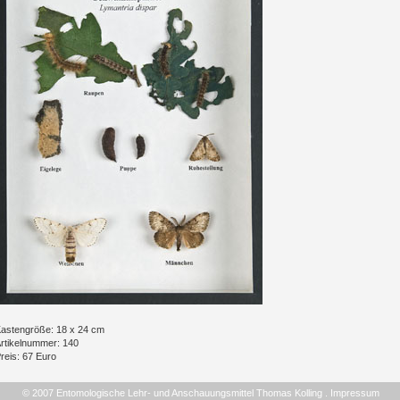
astengröße: 18 x 24 cm
rtikelnummer: 140
reis: 67 Euro
© 2007 Entomologische Lehr- und Anschauungsmittel Thomas Kolling .
Impressum