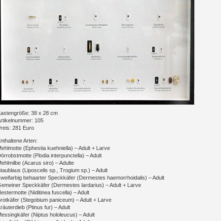
astengröße: 38 x 28 cm
rtikelnummer: 105
reis: 281 Euro
nthaltene Arten:
ehlmotte (Ephestia kuehniella) – Adult + Larve
örrobstmotte (Plodia interpunctella) – Adult
ehlmilbe (Acarus siro) – Adulte
taublaus (Liposcelis sp., Trogium sp.) – Adult
weifarbig behaarter Speckkäfer (Dermestes haemorrhoidalis) – Adult
emeiner Speckkäfer (Dermestes lardarius) – Adult + Larve
estermotte (Niditinea fuscella) – Adult
rotkäfer (Stegobium paniceum) – Adult + Larve
räuterdieb (Ptinus fur) – Adult
essingkäfer (Niptus hololeucus) – Adult