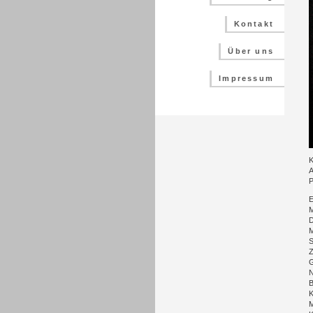
Kontakt
Über uns
Impressum
K
A
P
E
M
D
M
S
Z
G
N
B
K
M